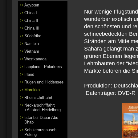
Ägypten
Nur wenige Flugstunde
China I
wunderbar exotisch u
China II
den schönsten und rei
China III
schneebedeckten Berg
Südafrika
Stränden am Mittelmee
Namibia
Sahara gelangt man zu
Vietnam
grünen Ebenen liegen 
Westkanada
Lehmbauten der "Medi
Lappland - Polarkreis
Märkte betören die Si
Irland
Rügen und Hiddensee
Produktion: Deutschl
Marokko
Datenträger: DVD-R
Rheinschifffahrt
Neckarschifffahrt
+Altstadt Heidelberg
Istanbul-Dabai-Abu
Dhabi
Schüleraustausch
Peking