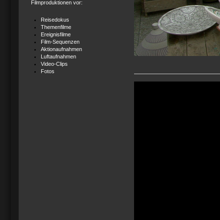
Filmproduktionen vor:
Reisedokus
Themenfilme
Ereignisfilme
Film-Sequenzen
Aktionaufnahmen
Luftaufnahmen
Video-Clips
Fotos