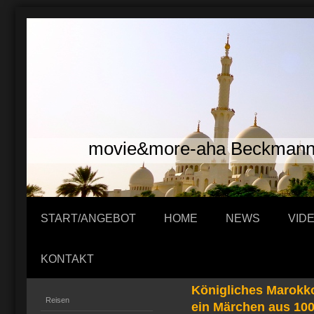
movie&more-aha Beckman
START/ANGEBOT
HOME
NEWS
VID
KONTAKT
Königliches Marokko
Reisen
ein Märchen aus 100