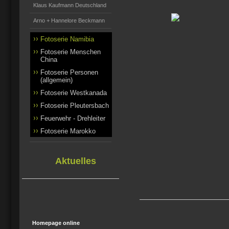
Klaus Kaufmann Deutschland
Arno + Hannelore Beckmann
Fotoserie Namibia
Fotoserie Menschen
China
Fotoserie Personen
(allgemein)
Fotoserie Westkanada
Fotoserie Pleutersbach
Feuerwehr - Drehleiter
Fotoserie Marokko
Aktuelles
Homepage online