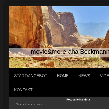
movie&more-aha Beckman
START/ANGEBOT
HOME
NEWS
VID
KONTAKT
Fotoserie Namibia
Gustav Gass Schweiz