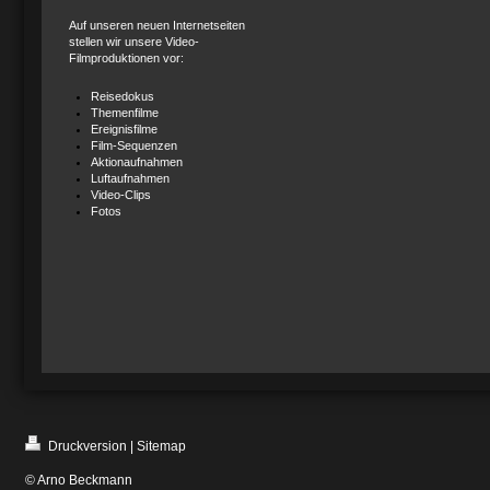
Auf unseren neuen Internetseiten
stellen wir unsere Video-
Filmproduktionen vor:
Reisedokus
Themenfilme
Ereignisfilme
Film-Sequenzen
Aktionaufnahmen
Luftaufnahmen
Video-Clips
Fotos
Druckversion
|
Sitemap
© Arno Beckmann